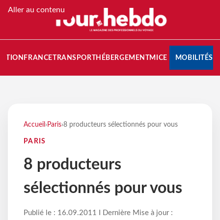
Aller au contenu
NATION
FRANCE
TRANSPORT
HÉBERGEMENT
MICE
MOBILITÉS
Accueil
›
Paris
›
8 producteurs sélectionnés pour vous
PARIS
8 producteurs
sélectionnés pour vous
Publié le : 16.09.2011 I Dernière Mise à jour :