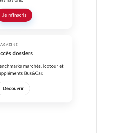
estinations.
Je m'inscris
AGAZINE
ccès dossiers
enchmarks marchés, Icotour et
uppléments Bus&Car.
Découvrir