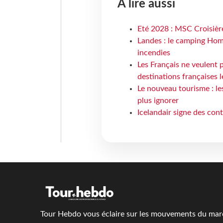
À lire aussi
Eté 2028 : MSC Croisière
Landes : le camping Hom
incendies
Les Français ne veulent p
destinations françaises l
Le nouveau tourisme : le
plus ignorer
Icelandair signe des con
Tour Hebdo vous éclaire sur les mouvements du march