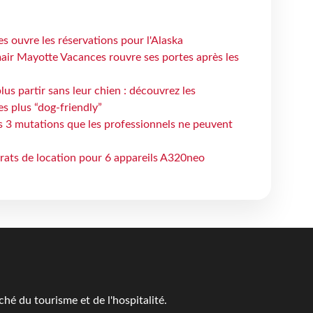
s ouvre les réservations pour l'Alaska
air Mayotte Vacances rouvre ses portes après les
lus partir sans leur chien : découvrez les
es plus “dog-friendly”
s 3 mutations que les professionnels ne peuvent
trats de location pour 6 appareils A320neo
é du tourisme et de l'hospitalité.