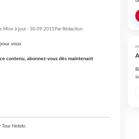
d
re Mise à jour : 30.09.2011
Par Rédaction
M
A
e ce contenu, abonnez-vous dès maintenant
B
s
r
Tour Hebdo
.