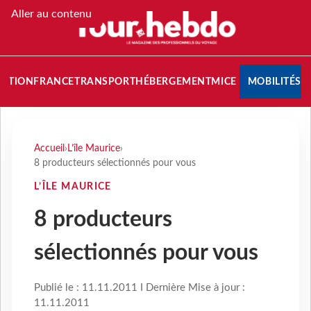
Aller au contenu
NATION
FRANCE
TRANSPORT
HÉBERGEMENT
MICE
MOBILITÉS
Accueil
›
L’île Maurice
›
8 producteurs sélectionnés pour vous
L’ÎLE MAURICE
8 producteurs
sélectionnés pour vous
Publié le : 11.11.2011 I Dernière Mise à jour :
11.11.2011