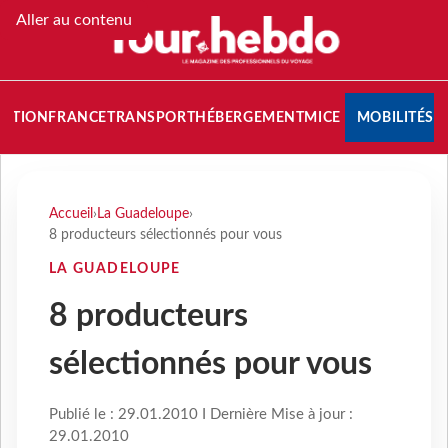
Aller au contenu
NATION
FRANCE
TRANSPORT
HÉBERGEMENT
MICE
MOBILITÉS
Accueil
›
La Guadeloupe
›
8 producteurs sélectionnés pour vous
LA GUADELOUPE
8 producteurs
sélectionnés pour vous
Publié le : 29.01.2010 I Dernière Mise à jour :
29.01.2010