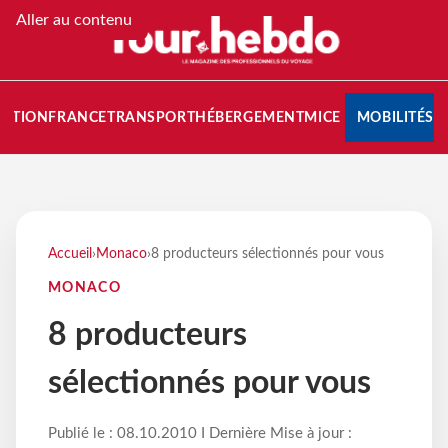
Aller au contenu
NATION
FRANCE
TRANSPORT
HÉBERGEMENT
MICE
MOBILITÉS
Accueil
›
Monaco
›
8 producteurs sélectionnés pour vous
MONACO
8 producteurs
sélectionnés pour vous
Publié le : 08.10.2010 I Dernière Mise à jour :