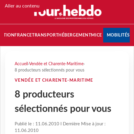
Aller au contenu
NATION
FRANCE
TRANSPORT
HÉBERGEMENT
MICE
MOBILITÉS
Accueil
›
Vendée et Charente-Maritime
›
8 producteurs sélectionnés pour vous
VENDÉE ET CHARENTE-MARITIME
8 producteurs
sélectionnés pour vous
Publié le : 11.06.2010 I Dernière Mise à jour :
11.06.2010