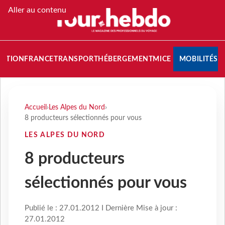
Aller au contenu
NATION
FRANCE
TRANSPORT
HÉBERGEMENT
MICE
MOBILITÉS
Accueil
›
Les Alpes du Nord
›
8 producteurs sélectionnés pour vous
LES ALPES DU NORD
8 producteurs
sélectionnés pour vous
Publié le : 27.01.2012 I Dernière Mise à jour :
27.01.2012