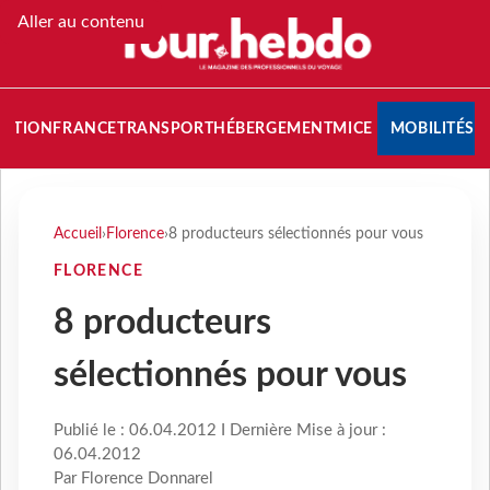
Aller au contenu
NATION
FRANCE
TRANSPORT
HÉBERGEMENT
MICE
MOBILITÉS
Accueil
›
Florence
›
8 producteurs sélectionnés pour vous
FLORENCE
8 producteurs
sélectionnés pour vous
Publié le : 06.04.2012 I Dernière Mise à jour :
06.04.2012
Par Florence Donnarel