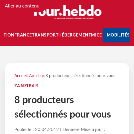
Aller au contenu
NATION
FRANCE
TRANSPORT
HÉBERGEMENT
MICE
MOBILITÉS
Accueil
›
Zanzibar
›
8 producteurs sélectionnés pour vous
ZANZIBAR
8 producteurs
sélectionnés pour vous
Publié le : 20.04.2012 I Dernière Mise à jour :