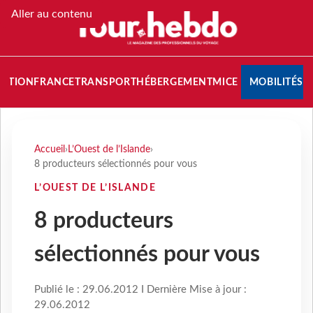
Aller au contenu
NATION
FRANCE
TRANSPORT
HÉBERGEMENT
MICE
MOBILITÉS
Accueil
›
L’Ouest de l’Islande
›
8 producteurs sélectionnés pour vous
L’OUEST DE L’ISLANDE
8 producteurs
sélectionnés pour vous
Publié le : 29.06.2012 I Dernière Mise à jour :
29.06.2012