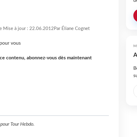
d
re Mise à jour : 22.06.2012
Par Éliane Cognet
M
A
e ce contenu, abonnez-vous dès maintenant
B
s
pour
Tour Hebdo
.