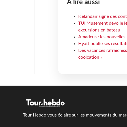
À lire aussi
Icelandair signe des con
TUI Musement dévoile les
excursions en bateau
Amadeus : les nouvelles 
Hyatt publie ses résulta
Des vacances rafraîchiss
coolcation »
Tour Hebdo vous éclaire sur les mouvements du march