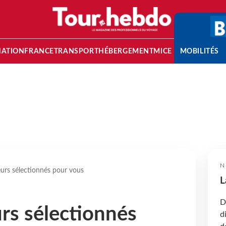
NATION
FRANCE
TRANSPORT
HÉBERGEMENT
MICE
MOBILITÉS
N
urs sélectionnés pour vous
L
D
rs sélectionnés
d