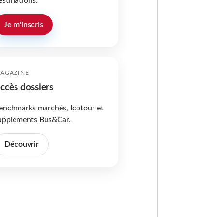
estinations.
Je m'inscris
AGAZINE
ccès dossiers
enchmarks marchés, Icotour et
uppléments Bus&Car.
Découvrir