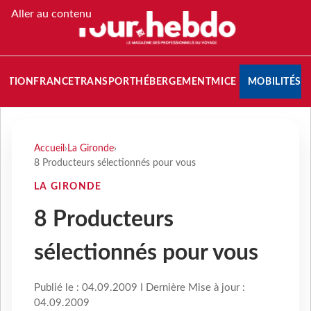
Aller au contenu
NATION
FRANCE
TRANSPORT
HÉBERGEMENT
MICE
MOBILITÉS
Accueil
›
La Gironde
›
8 Producteurs sélectionnés pour vous
LA GIRONDE
8 Producteurs
sélectionnés pour vous
Publié le : 04.09.2009 I Dernière Mise à jour :
04.09.2009