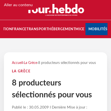
Aller au contenu
NATION
FRANCE
TRANSPORT
HÉBERGEMENT
MICE
MOBILITÉS
Accueil
›
La Grèce
›
8 producteurs sélectionnés pour vous
LA GRÈCE
8 producteurs
sélectionnés pour vous
Publié le : 30.05.2009 I Dernière Mise à jour :