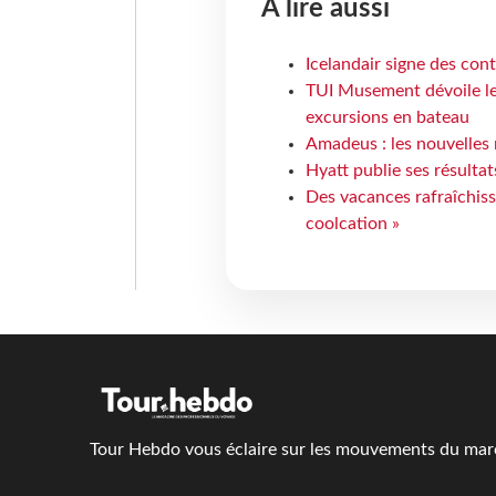
À lire aussi
Icelandair signe des con
TUI Musement dévoile les
excursions en bateau
Amadeus : les nouvelles 
Hyatt publie ses résulta
Des vacances rafraîchiss
coolcation »
Tour Hebdo vous éclaire sur les mouvements du march