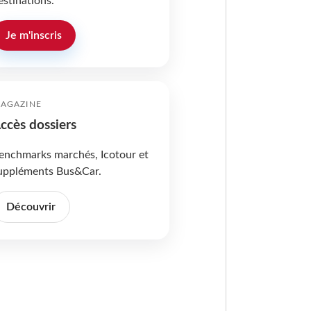
estinations.
Je m'inscris
AGAZINE
ccès dossiers
enchmarks marchés, Icotour et
uppléments Bus&Car.
Découvrir