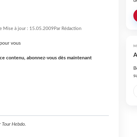
d
re Mise à jour : 15.05.2009
Par Rédaction
M
A
e ce contenu, abonnez-vous dès maintenant
B
s
r
Tour Hebdo
.