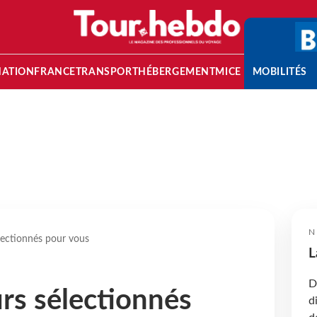
NATION
FRANCE
TRANSPORT
HÉBERGEMENT
MICE
MOBILITÉS
N
lectionnés pour vous
L
D
rs sélectionnés
d