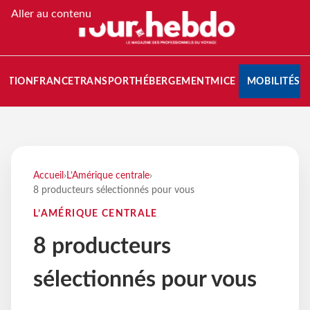
Aller au contenu
NATION
FRANCE
TRANSPORT
HÉBERGEMENT
MICE
MOBILITÉS
Accueil
›
L’Amérique centrale
›
8 producteurs sélectionnés pour vous
L’AMÉRIQUE CENTRALE
8 producteurs
sélectionnés pour vous