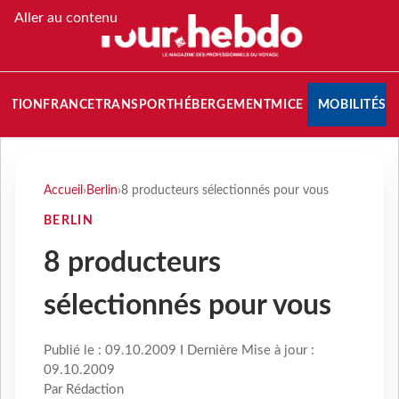
Aller au contenu
NATION
FRANCE
TRANSPORT
HÉBERGEMENT
MICE
MOBILITÉS
Accueil
›
Berlin
›
8 producteurs sélectionnés pour vous
BERLIN
8 producteurs
sélectionnés pour vous
Publié le : 09.10.2009 I Dernière Mise à jour :
09.10.2009
Par Rédaction