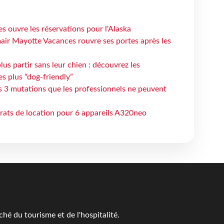
s ouvre les réservations pour l'Alaska
air Mayotte Vacances rouvre ses portes après les
lus partir sans leur chien : découvrez les
es plus “dog-friendly”
s 3 mutations que les professionnels ne peuvent
trats de location pour 6 appareils A320neo
é du tourisme et de l'hospitalité.