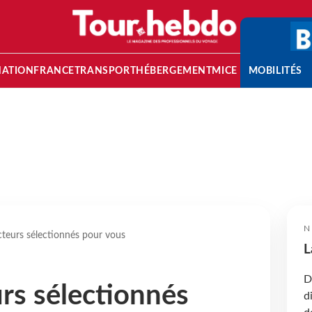
NATION
FRANCE
TRANSPORT
HÉBERGEMENT
MICE
MOBILITÉS
N
teurs sélectionnés pour vous
L
D
rs sélectionnés
d