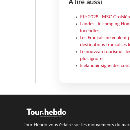
À lire aussi
Eté 2028 : MSC Croisière
Landes : le camping Hom
incendies
Les Français ne veulent p
destinations françaises l
Le nouveau tourisme : le
plus ignorer
Icelandair signe des con
Tour Hebdo vous éclaire sur les mouvements du march