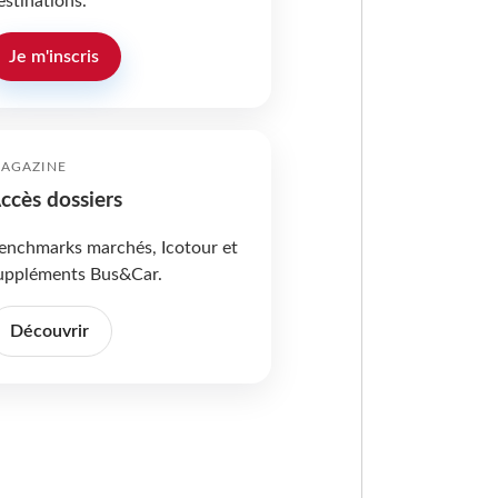
estinations.
Je m'inscris
AGAZINE
ccès dossiers
enchmarks marchés, Icotour et
uppléments Bus&Car.
Découvrir