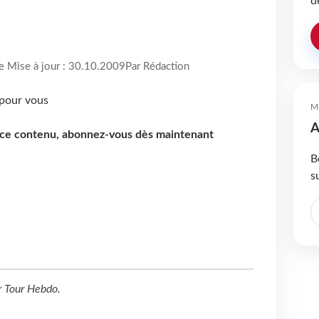
d
re Mise à jour : 30.10.2009
Par Rédaction
M
A
e ce contenu, abonnez-vous dès maintenant
B
s
r
Tour Hebdo
.