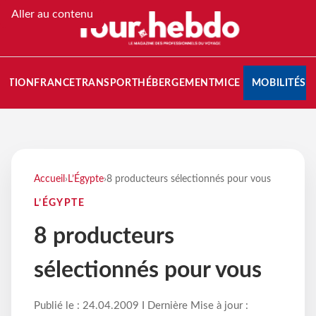
Aller au contenu
NATION
FRANCE
TRANSPORT
HÉBERGEMENT
MICE
MOBILITÉS
Accueil
›
L’Égypte
›
8 producteurs sélectionnés pour vous
L’ÉGYPTE
8 producteurs
sélectionnés pour vous
Publié le : 24.04.2009 I Dernière Mise à jour :