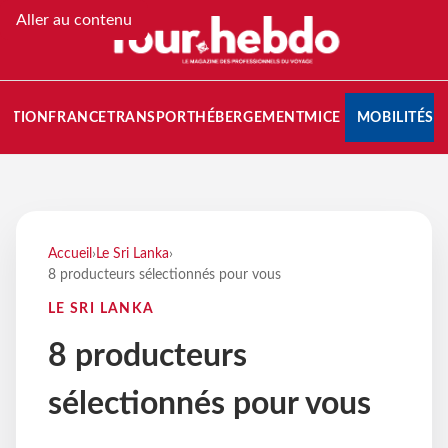
Aller au contenu
NATION
FRANCE
TRANSPORT
HÉBERGEMENT
MICE
MOBILITÉS
Accueil
›
Le Sri Lanka
›
8 producteurs sélectionnés pour vous
LE SRI LANKA
8 producteurs
sélectionnés pour vous