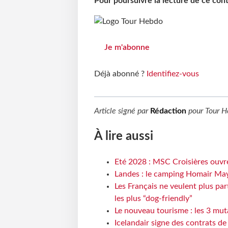
Pour poursuivre la lecture de ce co
Je m'abonne
Déjà abonné ?
Identifiez-vous
Article signé par
Rédaction
pour
Tour H
À lire aussi
Eté 2028 : MSC Croisières ouvre
Landes : le camping Homair May
Les Français ne veulent plus par
les plus “dog-friendly”
Le nouveau tourisme : les 3 mut
Icelandair signe des contrats d