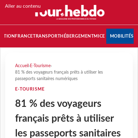
Aller au contenu
NATION
FRANCE
TRANSPORT
HÉBERGEMENT
MICE
MOBILITÉS
Accueil
›
E-Tourisme
›
81 % des voyageurs français prêts à utiliser les
passeports sanitaires numériques
E-TOURISME
81 % des voyageurs
français prêts à utiliser
les passeports sanitaires