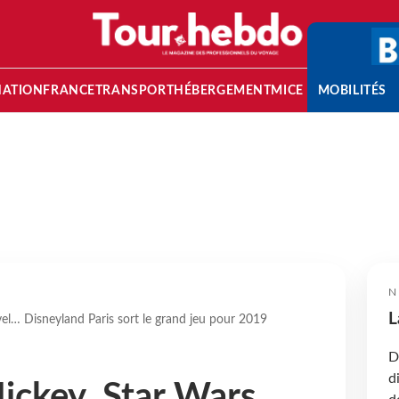
NATION
FRANCE
TRANSPORT
HÉBERGEMENT
MICE
MOBILITÉS
N
L
el… Disneyland Paris sort le grand jeu pour 2019
D
d
ickey, Star Wars,