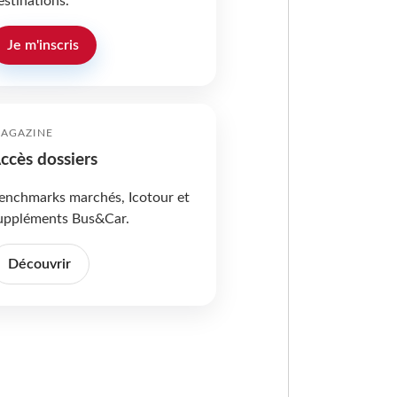
estinations.
Je m'inscris
AGAZINE
ccès dossiers
enchmarks marchés, Icotour et
uppléments Bus&Car.
Découvrir