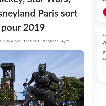
d
neyland Paris sort
u pour 2019
M
re Mise à jour : 09.10.2018
Par Manon Gayet
A
B
s