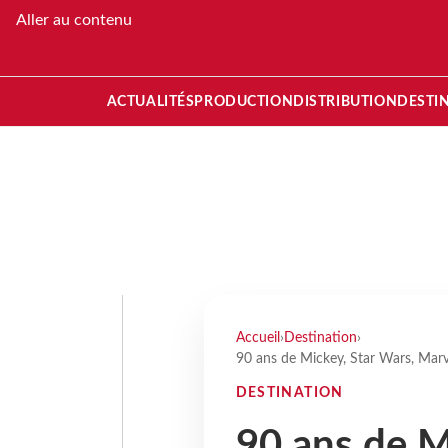
Aller au contenu
ACTUALITÉS
PRODUCTION
DISTRIBUTION
DESTI
Accueil
›
Destination
›
90 ans de Mickey, Star Wars, Marv
DESTINATION
90 ans de M