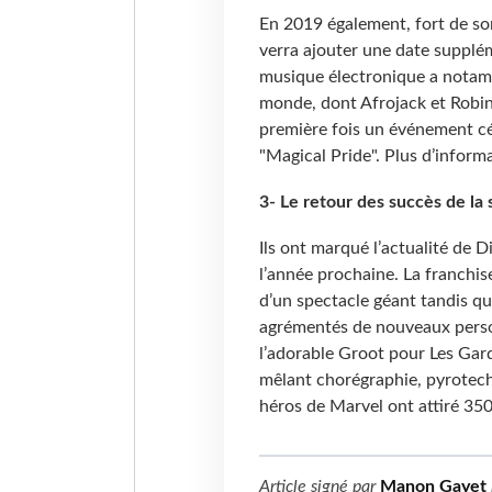
En 2019 également, fort de son
verra ajouter une date supplém
musique électronique a notamme
monde, dont Afrojack et Robin 
première fois un événement cél
"Magical Pride". Plus d’informa
3- Le retour des succès de la
Ils ont marqué l’actualité de D
l’année prochaine. La franchise
d’un spectacle géant tandis qu
agrémentés de nouveaux perso
l’adorable Groot pour Les Gard
mêlant chorégraphie, pyrotechn
héros de Marvel ont attiré 350
Article signé par
Manon Gayet