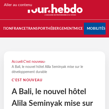
Aller au contenu
NATION
FRANCE
TRANSPORT
HÉBERGEMENT
MICE
MOBILITÉS
Accueil
›
C'est nouveau
›
A Bali, le nouvel hôtel Alila Seminyak mise sur le
développement durable
C'EST NOUVEAU
A Bali, le nouvel hôtel
Alila Seminyak mise sur