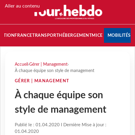
Aller au contenu
NATION
FRANCE
TRANSPORT
HÉBERGEMENT
MICE
MOBILITÉS
Accueil
›
Gérer | Management
›
À chaque équipe son style de management
GÉRER | MANAGEMENT
À chaque équipe son
style de management
Publié le : 01.04.2020 I Dernière Mise à jour :
01.04.2020