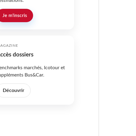
estinations.
Je m'inscris
AGAZINE
ccès dossiers
enchmarks marchés, Icotour et
uppléments Bus&Car.
Découvrir