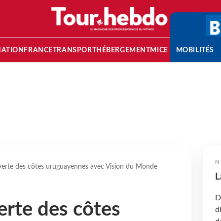
NATION
FRANCE
TRANSPORT
HÉBERGEMENT
MICE
MOBILITÉS
N
verte des côtes uruguayennes avec Vision du Monde
L
D
erte des côtes
d