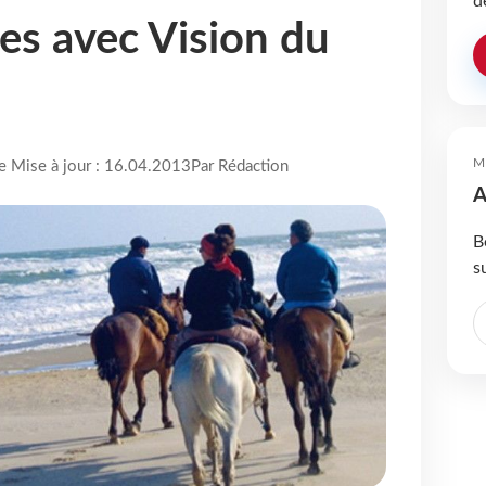
d
s avec Vision du
M
re Mise à jour : 16.04.2013
Par Rédaction
A
B
s