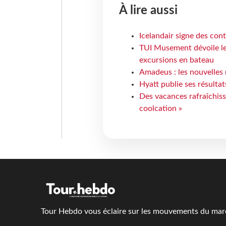
À lire aussi
Icelandair signe des con
TUI Musement dévoile les
excursions en bateau
Amadeus : les nouvelles 
Hyatt publie ses résulta
Des vacances rafraîchiss
coolcation »
Tour Hebdo vous éclaire sur les mouvements du march