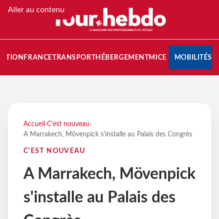
Aller au contenu
NATION
FRANCE
TRANSPORT
HÉBERGEMENT
MICE
MOBILITÉS
Accueil
›
C'est nouveau
›
A Marrakech, Mövenpick s'installe au Palais des Congrès
C'EST NOUVEAU
A Marrakech, Mövenpick
s'installe au Palais des