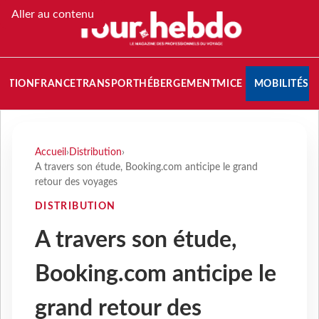
Aller au contenu
NATION
FRANCE
TRANSPORT
HÉBERGEMENT
MICE
MOBILITÉS
Accueil
›
Distribution
›
A travers son étude, Booking.com anticipe le grand
retour des voyages
DISTRIBUTION
A travers son étude,
Booking.com anticipe le
grand retour des