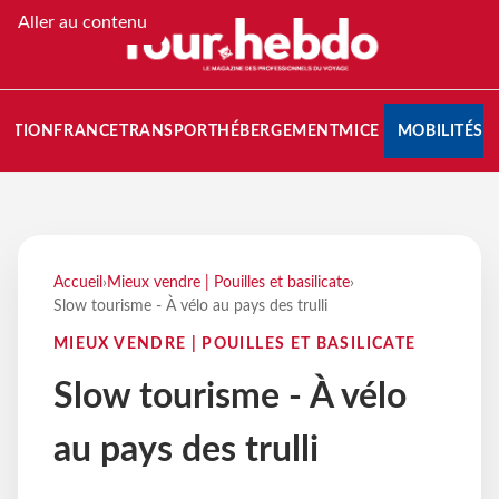
Aller au contenu
NATION
FRANCE
TRANSPORT
HÉBERGEMENT
MICE
MOBILITÉS
Accueil
›
Mieux vendre | Pouilles et basilicate
›
Slow tourisme - À vélo au pays des trulli
MIEUX VENDRE | POUILLES ET BASILICATE
Slow tourisme - À vélo
au pays des trulli