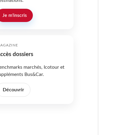
estinations.
Je m'inscris
AGAZINE
ccès dossiers
enchmarks marchés, Icotour et
uppléments Bus&Car.
Découvrir