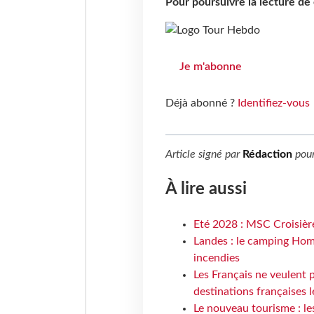
Pour poursuivre la lecture d
Je m'abonne
Déjà abonné ?
Identifiez-vous
Article signé par
Rédaction
pou
À lire aussi
Eté 2028 : MSC Croisière
Landes : le camping Hom
incendies
Les Français ne veulent p
destinations françaises l
Le nouveau tourisme : le