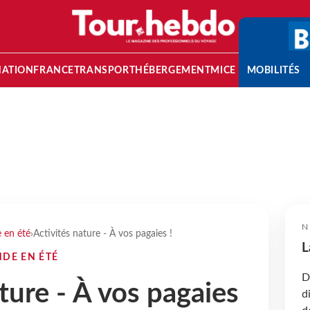
NATION
FRANCE
TRANSPORT
HÉBERGEMENT
MICE
MOBILITÉS
N
 en été
›
Activités nature - À vos pagaies !
L
NDE EN ÉTÉ
D
ture - À vos pagaies
d