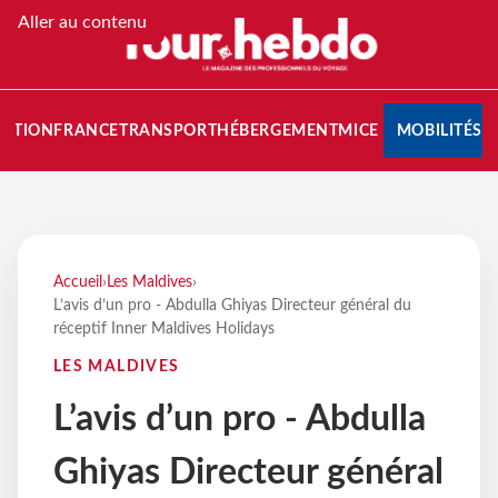
Aller au contenu
NATION
FRANCE
TRANSPORT
HÉBERGEMENT
MICE
MOBILITÉS
Accueil
›
Les Maldives
›
L’avis d’un pro - Abdulla Ghiyas Directeur général du
réceptif Inner Maldives Holidays
LES MALDIVES
L’avis d’un pro - Abdulla
Ghiyas Directeur général