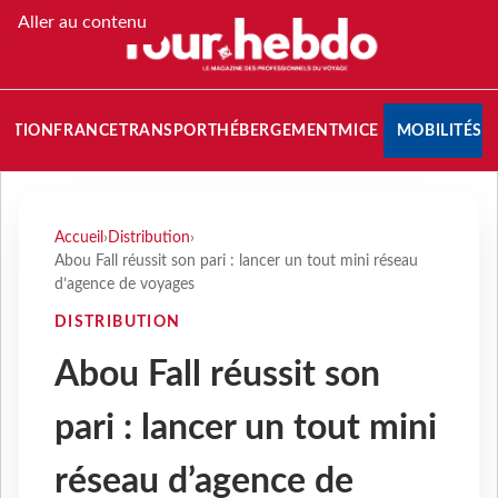
Aller au contenu
NATION
FRANCE
TRANSPORT
HÉBERGEMENT
MICE
MOBILITÉS
Accueil
›
Distribution
›
Abou Fall réussit son pari : lancer un tout mini réseau
d’agence de voyages
DISTRIBUTION
Abou Fall réussit son
pari : lancer un tout mini
réseau d’agence de