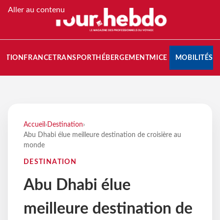
Aller au contenu
NATION
FRANCE
TRANSPORT
HÉBERGEMENT
MICE
MOBILITÉS
Accueil
›
Destination
›
Abu Dhabi élue meilleure destination de croisière au
monde
DESTINATION
Abu Dhabi élue
meilleure destination de