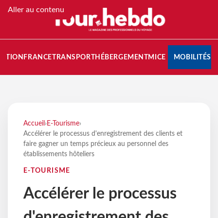
Aller au contenu
NATION
FRANCE
TRANSPORT
HÉBERGEMENT
MICE
MOBILITÉS
Accueil
›
E-Tourisme
›
Accélérer le processus d'enregistrement des clients et
faire gagner un temps précieux au personnel des
établissements hôteliers
E-TOURISME
Accélérer le processus
d'enregistrement des