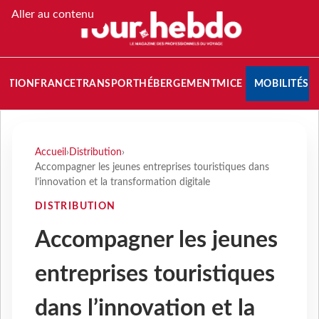
Aller au contenu
NATION
FRANCE
TRANSPORT
HÉBERGEMENT
MICE
MOBILITÉS
Accueil
›
Distribution
›
Accompagner les jeunes entreprises touristiques dans
l’innovation et la transformation digitale
DISTRIBUTION
Accompagner les jeunes
entreprises touristiques
dans l’innovation et la