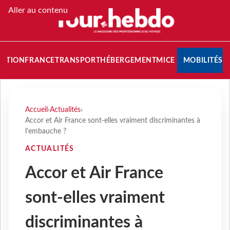
Aller au contenu
NATION
FRANCE
TRANSPORT
HÉBERGEMENT
MICE
MOBILITÉS
Accueil
›
Actualités
›
Accor et Air France sont-elles vraiment discriminantes à
l'embauche ?
ACTUALITÉS
Accor et Air France
sont-elles vraiment
discriminantes à