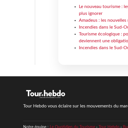
Le nouveau tourisme : le
plus ignorer
Amadeus : les nouvelles 
Incendies dans le Sud-Oue
Tourisme écologique : po
deviennent une obligatio
Incendies dans le Sud-Ou
Tour Hebdo vous éclaire sur les mouvements du march
Notre équipe :
Le Quotidien du Tourisme
·
Tour Hebdo
·
Bu