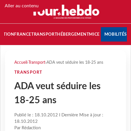
Aller au contenu
NATION
FRANCE
TRANSPORT
HÉBERGEMENT
MICE
MOBILITÉS
Accueil
›
Transport
›
ADA veut séduire les 18-25 ans
TRANSPORT
ADA veut séduire les
18-25 ans
Publié le : 18.10.2012 I Dernière Mise à jour :
18.10.2012
Par Rédaction