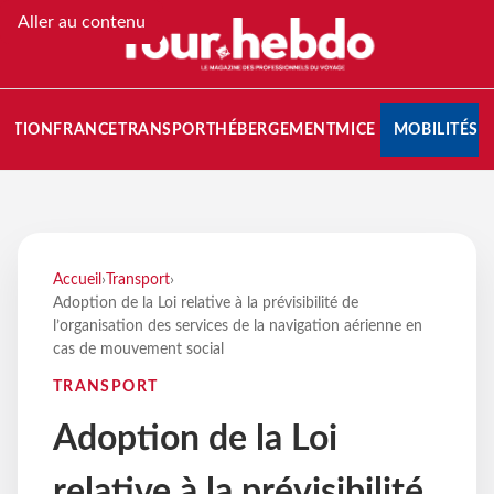
Aller au contenu
NATION
FRANCE
TRANSPORT
HÉBERGEMENT
MICE
MOBILITÉS
Accueil
›
Transport
›
Adoption de la Loi relative à la prévisibilité de
l’organisation des services de la navigation aérienne en
cas de mouvement social
TRANSPORT
Adoption de la Loi
relative à la prévisibilité