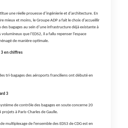
itue une réelle prouesse d’ingénierie et d’architecture. En
re mieux et moins, le Groupe ADP a fait le choix d’accueillir
des bagages au sein d’une infrastructure déjà existante à
us volumineux que l’EDS2, il a fallu repenser l’espace
 aménagé de manière optimale.
3 en chiffres
es tri-bagages des aéroports franciliens ont débuté en
ard 3
système de contrôle des bagages en soute concerne 20
14 projets à Paris-Charles de Gaulle.
au de multiplexage de l'ensemble des EDS3 de CDG est en