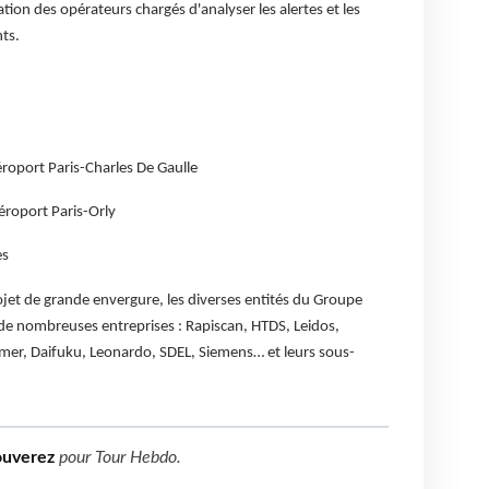
tion des opérateurs chargés d'analyser les alertes et les
ts.
oport Paris-Charles De Gaulle
éroport Paris-Orly
es
jet de grande envergure, les diverses entités du Groupe
de nombreuses entreprises : Rapiscan, HTDS, Leidos,
umer, Daifuku, Leonardo, SDEL, Siemens… et leurs sous-
ouverez
pour
Tour Hebdo
.