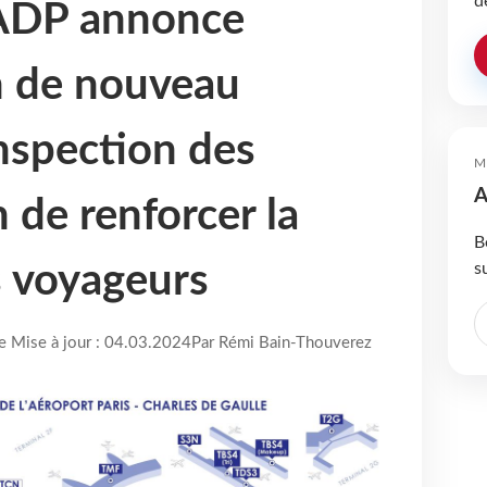
d
ADP annonce
on de nouveau
nspection des
M
A
 de renforcer la
B
s
s voyageurs
re Mise à jour : 04.03.2024
Par Rémi Bain-Thouverez