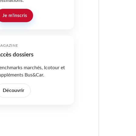
estinations.
Je m'inscris
AGAZINE
ccès dossiers
enchmarks marchés, Icotour et
uppléments Bus&Car.
Découvrir