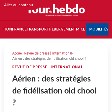
Aller au contenu
NATION
FRANCE
TRANSPORT
HÉBERGEMENT
MICE
MOBILITÉS
Accueil
›
Revue de presse | International
›
Aérien : des stratégies de fidélisation old chool ?
REVUE DE PRESSE | INTERNATIONAL
Aérien : des stratégies
de fidélisation old chool
?