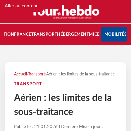
Aller au contenu
NATION
FRANCE
TRANSPORT
HÉBERGEMENT
MICE
MOBILITÉS
Accueil
›
Transport
›
Aérien : les limites de la sous-traitance
TRANSPORT
Aérien : les limites de la
sous-traitance
Publié le : 21.01.2026 I Dernière Mise à jour :