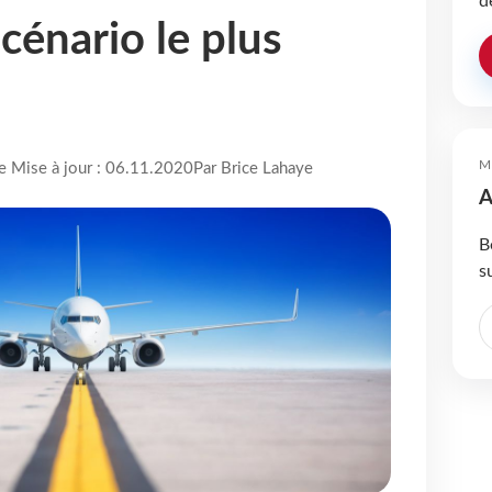
d
scénario le plus
M
re Mise à jour : 06.11.2020
Par Brice Lahaye
A
B
s