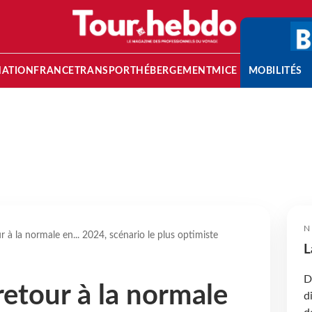
NATION
FRANCE
TRANSPORT
HÉBERGEMENT
MICE
MOBILITÉS
N
r à la normale en... 2024, scénario le plus optimiste
L
D
retour à la normale
d