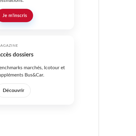
estinations.
Je m'inscris
AGAZINE
ccès dossiers
enchmarks marchés, Icotour et
uppléments Bus&Car.
Découvrir