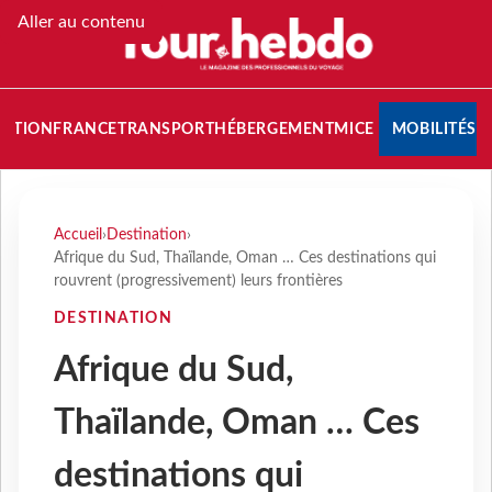
Aller au contenu
NATION
FRANCE
TRANSPORT
HÉBERGEMENT
MICE
MOBILITÉS
Accueil
›
Destination
›
Afrique du Sud, Thaïlande, Oman … Ces destinations qui
rouvrent (progressivement) leurs frontières
DESTINATION
Afrique du Sud,
Thaïlande, Oman … Ces
destinations qui