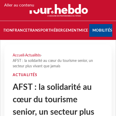
Aller au contenu
NATION
FRANCE
TRANSPORT
HÉBERGEMENT
MICE
MOBILITÉS
Accueil
›
Actualités
›
AFST : la solidarité au cœur du tourisme senior, un
secteur plus vivant que jamais
ACTUALITÉS
AFST : la solidarité au
cœur du tourisme
senior, un secteur plus