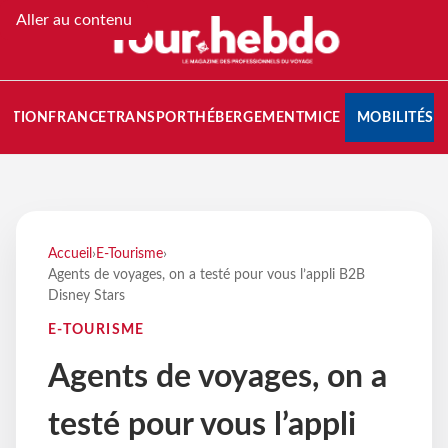
Aller au contenu
NATION
FRANCE
TRANSPORT
HÉBERGEMENT
MICE
MOBILITÉS
Accueil
›
E-Tourisme
›
Agents de voyages, on a testé pour vous l’appli B2B
Disney Stars
E-TOURISME
Agents de voyages, on a
testé pour vous l’appli