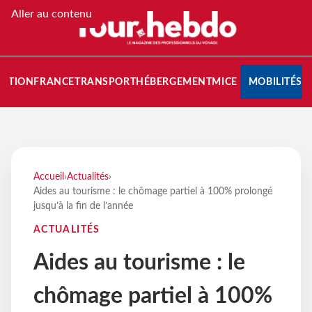
Aller au contenu
NATION
FRANCE
TRANSPORT
HÉBERGEMENT
MICE
MOBILITÉS
Accueil
›
Actualités
›
Aides au tourisme : le chômage partiel à 100% prolongé
jusqu’à la fin de l’année
ACTUALITÉS
Aides au tourisme : le
chômage partiel à 100%