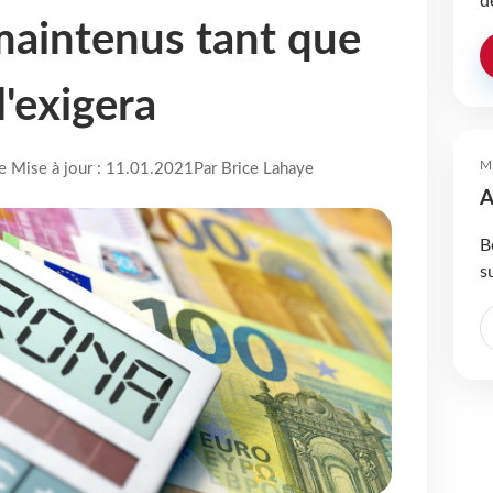
d
 maintenus tant que
l'exigera
M
re Mise à jour : 11.01.2021
Par Brice Lahaye
A
B
s