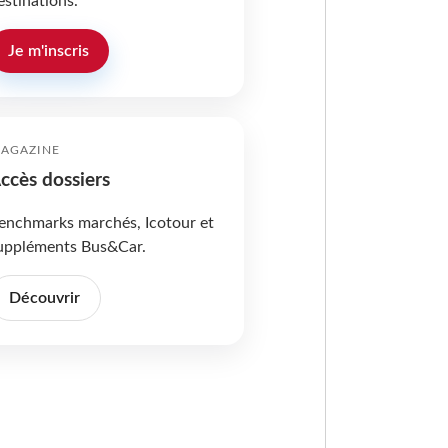
estinations.
Je m'inscris
AGAZINE
ccès dossiers
enchmarks marchés, Icotour et
uppléments Bus&Car.
Découvrir