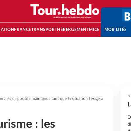
NATION
FRANCE
TRANSPORT
HÉBERGEMENT
MICE
MOBILITÉS
N
 : les dispositifs maintenus tant que la situation l'exigera
L
D
risme : les
d