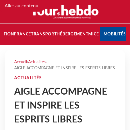
Aller au contenu
NATION
FRANCE
TRANSPORT
HÉBERGEMENT
MICE
MOBILITÉS
Accueil
›
Actualités
›
AIGLE ACCOMPAGNE ET INSPIRE LES ESPRITS LIBRES
ACTUALITÉS
AIGLE ACCOMPAGNE
ET INSPIRE LES
ESPRITS LIBRES