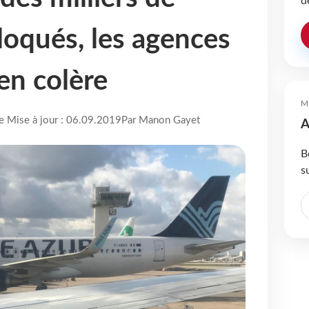
d
loqués, les agences
en colère
M
re Mise à jour : 06.09.2019
Par Manon Gayet
A
B
s