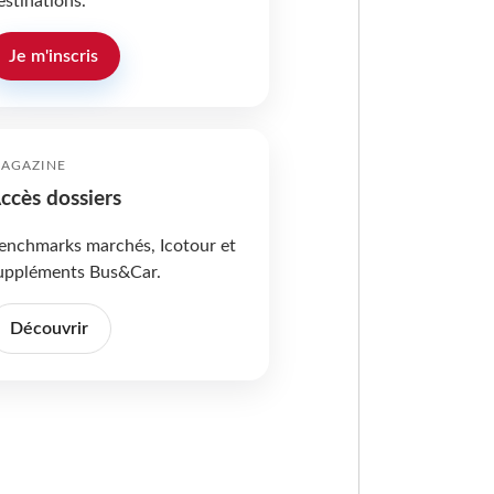
estinations.
Je m'inscris
AGAZINE
ccès dossiers
enchmarks marchés, Icotour et
uppléments Bus&Car.
Découvrir