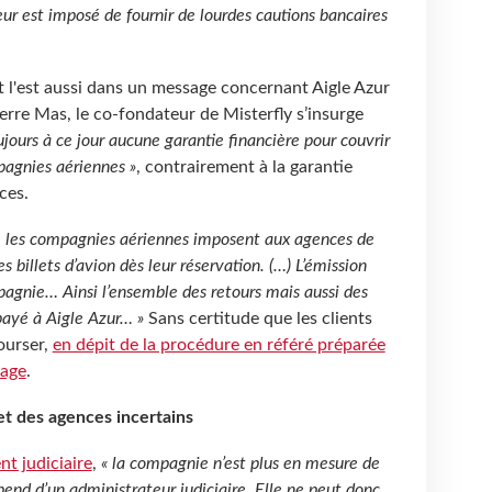
eur est imposé de fournir de lourdes cautions bancaires
t l'est aussi dans un message concernant Aigle Azur
re Mas, le co-fondateur de Misterfly s’insurge
oujours à ce jour aucune garantie financière pour couvrir
pagnies aériennes »
, contrairement à la garantie
ces.
ue les compagnies aériennes imposent aux agences de
billets d’avion dès leur réservation. (…) L’émission
agnie… Ainsi l’ensemble des retours mais aussi des
 payé à Aigle Azur… »
Sans certitude que les clients
ourser,
en dépit de la procédure en référé préparée
yage
.
t des agences incertains
t judiciaire
,
« la compagnie n’est plus en mesure de
end d’un administrateur judiciaire. Elle ne peut donc