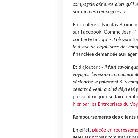
compagnie aérienne alors qu’il l
aux mêmes compagnies. »
En « colère », Nicolas Brumelo
sur Facebook. Comme Jean-Pier
contre le fait qu’
« il n’existe t
le risque de défaillance des com
financière demandée aux agen
Et d'ajouter :
« Il faut savoir q
voyages l’émission immédiate des 
déclenche le paiement à la comp
départs à venir a ainsi déjà été
puissent un jour se faire remb
hier par les Entreprises du Vo
Remboursements des clients e
En effet,
placée en redressemen
gérer ses propres comptes et dép