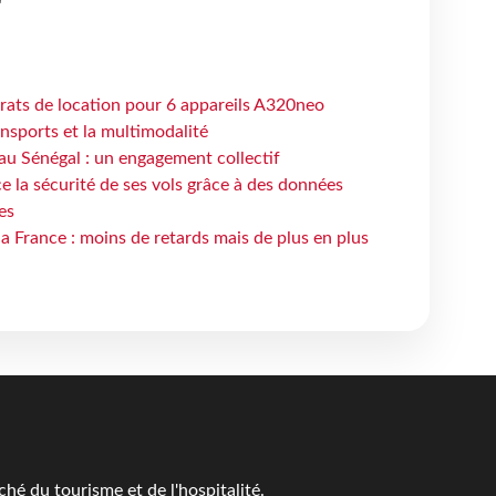
trats de location pour 6 appareils A320neo
ansports et la multimodalité
au Sénégal : un engagement collectif
e la sécurité de ses vols grâce à des données
es
la France : moins de retards mais de plus en plus
é du tourisme et de l'hospitalité.