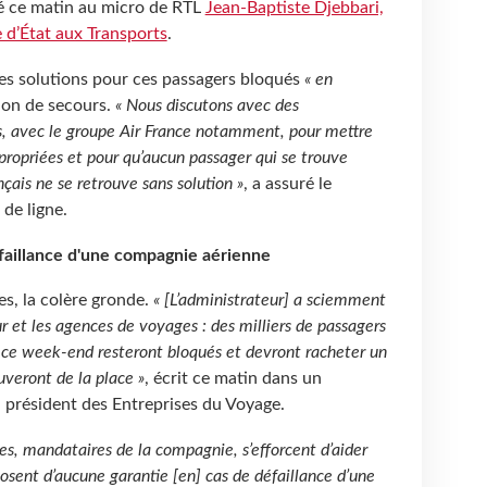
ué ce matin au micro de RTL
Jean-Baptiste Djebbari,
d’État aux Transports
.
des solutions pour ces passagers bloqués
« en
tion de secours.
« Nous discutons avec des
s, avec le groupe Air France notamment, pour mettre
ppropriées et pour qu’aucun passager qui se trouve
nçais ne se retrouve sans solution »
, a assuré le
 de ligne.
faillance d'une compagnie aérienne
s, la colère gronde.
« [L’administrateur] a sciemment
r et les agences de voyages : des milliers de passagers
e ce week-end resteront bloqués et devront racheter un
uveront de la place »
, écrit ce matin dans un
président des Entreprises du Voyage.
es, mandataires de la compagnie, s’efforcent d’aider
sposent d’aucune garantie [en] cas de défaillance d’une