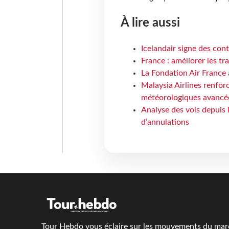
À lire aussi
Icelandair signe des con
France : améliorer les tr
La Fondation Air France 
Malaysia Airlines renforc
météorologiques avancé
Analyse des vols depuis 
d’annulations
Tour Hebdo vous éclaire sur les mouvements du march