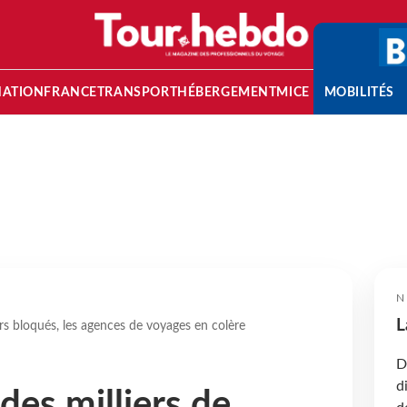
NATION
FRANCE
TRANSPORT
HÉBERGEMENT
MICE
MOBILITÉS
N
L
ers bloqués, les agences de voyages en colère
D
d
 des milliers de