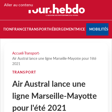
Aller au contenu
NATION
FRANCE
TRANSPORT
HÉBERGEMENT
MICE
MOBILITÉS
Accueil
›
Transport
›
Air Austral lance une ligne Marseille-Mayotte pour l'été
2021
TRANSPORT
Air Austral lance une
ligne Marseille-Mayotte
pour l'été 2021